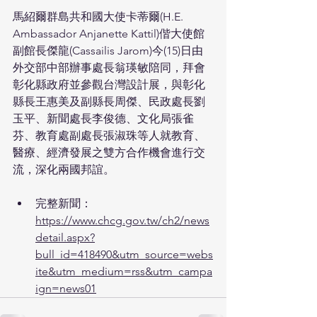
馬紹爾群島共和國大使卡蒂爾(H.E. 
Ambassador Anjanette Kattil)偕大使館
副館長傑龍(Cassailis Jarom)今(15)日由
外交部中部辦事處長翁瑛敏陪同，拜會
彰化縣政府並參觀台灣設計展，與彰化
縣長王惠美及副縣長周傑、民政處長劉
玉平、新聞處長李俊德、文化局張雀
芬、教育處副處長張淑珠等人就教育、
醫療、經濟發展之雙方合作機會進行交
流，深化兩國邦誼。
完整新聞：
https://www.chcg.gov.tw/ch2/news
detail.aspx?
bull_id=418490&utm_source=webs
ite&utm_medium=rss&utm_campa
ign=news01