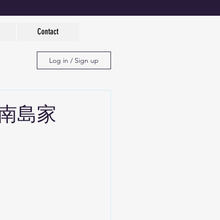
Contact
Log in / Sign up
南島家