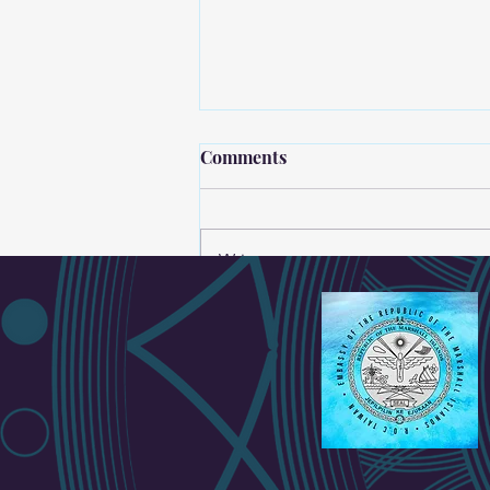
Comments
Write a comment...
Discover the RMI – Official
Video Released!