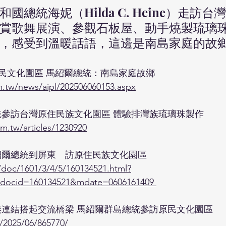
國總統海妮（Hilda C. Heine）走訪
賞歌舞展演、參觀石板屋、動手燒製琉璃
，感受到溫暖話語，這邊是南島家庭的故
民文化園區 馬紹爾總統：南島家庭故鄉
.tw/news/aipl/202506060153.aspx
統參訪台灣原住民族文化園區 體驗排灣族琉璃珠製作
m.tw/articles/1230920
紹爾總統到屏東　訪原住民族文化園區
m/doc/1601/3/4/5/160134521.html?
&docid=160134521&mdate=0606161409 
族連結搭起交流橋梁 馬紹爾群島總統參訪原民文化園區
/2025/06/865770/