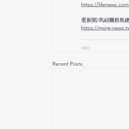
https://lifenews.com
墨新聞/馬紹爾群島
https://more-news.t
Recent Posts