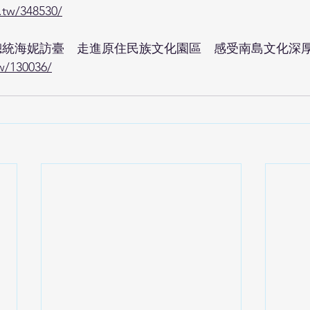
.tw/348530/
總統海妮訪臺　走進原住民族文化園區　感受南島文化深
w/130036/