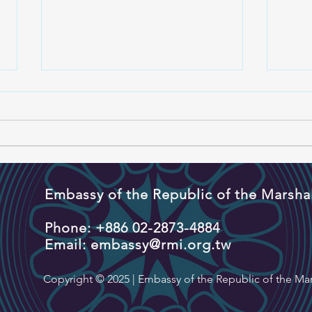
Embassy of the Republic of the Marshal
海洋大國．友誼深遠 (光華雜
馬紹
誌)
訪彰
Phone: +886 02-2873-4884
強化
Email:
embassy@rmi.org.tw
Copyright © 2025 | Embassy of the Republic of the Mar