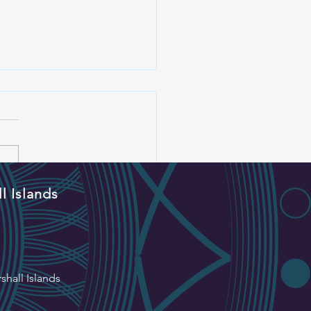
l Islands
爾群島共和國駐臺大使到
化並參觀設計展 王縣長盼
未來交流
shall Islands